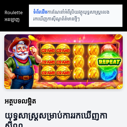
Roulette
ទំព័រដើម
ការណែនាំអំពីរូបិយវត្ថុ
យុទ្ធសាស្ត្រលេង
អនឡាញ
រកឃើញកាស៊ីណូ
ព័ត៌មានថ្មីៗ
អត្ថបទលម្អិត
យុទ្ធសាស្ត្រសម្រាប់ការរកឃើញកា
ស៊ីណូ