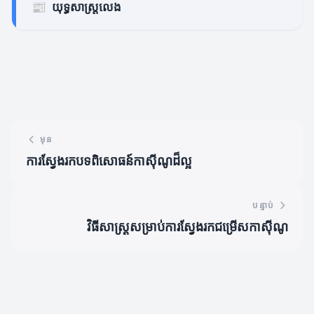
📰
យុទ្ធសាស្ត្រលេង
មុន
ការស្វែងរកបទពិសោធន៍កាស៊ីណូដ៏ល្អ
បន្ទាប់
វិធីសាស្ត្រសម្រាប់ការស្វែងរកជម្រើសកាស៊ីណូ