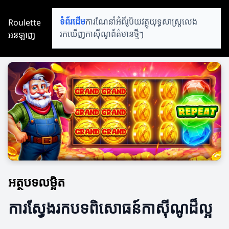
Roulette
ទំព័រដើម
ការណែនាំអំពីរូបិយវត្ថុ
យុទ្ធសាស្ត្រលេង
អនឡាញ
រកឃើញកាស៊ីណូ
ព័ត៌មានថ្មីៗ
អត្ថបទលម្អិត
ការស្វែងរកបទពិសោធន៍កាស៊ីណូដ៏ល្អ