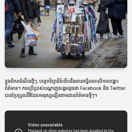
ក្នុងពិភពដំណឹងថ្មីៗ, បច្ចេកវិទ្យាដ៏ទំនើបនឹងមានឥទ្ធិពលលើការបង្ហោះ
ព័ត៌មាន។ ការប្រើប្រាស់បណ្តាញសង្គមដូចជា Facebook និង Twitter
បានប្រែប្រួលវិធីដែលមនុស្សជឿនតាមដានព័ត៌មានថ្មីៗ។