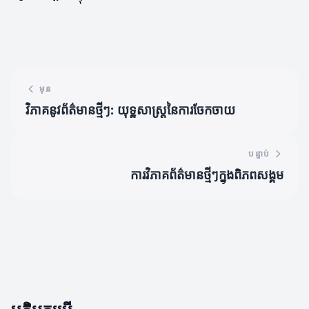
មុន
វិភាគនូវព័ត៌មានថ្មីៗ: យុទ្ឋសាស្ត្រនៃការចែកចាយ
បន្ទាប់
ការវិភាគព័ត៌មានថ្មីៗក្នុងពិភពសង្គម