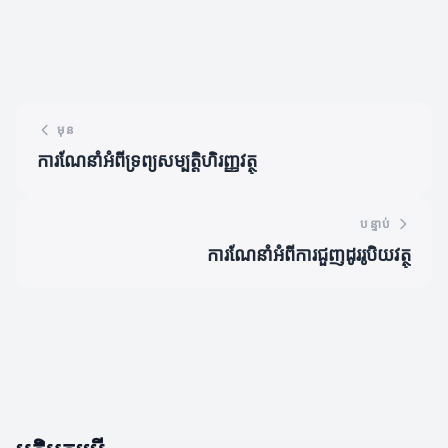
មុន
ការណែនាំអំពីទ្រព្យសម្បត្តិហិរញ្ញវត្ថុ
បន្ទាប់
ការណែនាំអំពីការជួញដូររូបិយវត្ថុ