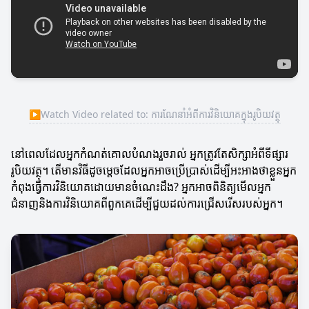
▶
Watch Video related to: ការណែនាំអំពីការវិនិយោគក្នុងរូបិយវត្ថុ
នៅពេលដែលអ្នកកំណត់គោលបំណងរួចរាល់ អ្នកត្រូវតែសិក្សាអំពីទីផ្សារ
រូបិយវត្ថុ។ តើមានវិធីដូចម្តេចដែលអ្នកអាចប្រើប្រាស់ដើម្បីអះអាងថាខ្លួនអ្នក
កំពុងធ្វើការវិនិយោគដោយមានចំណេះដឹង? អ្នកអាចពិនិត្យមើលអ្នក
ជំនាញនិងការវិនិយោគពីពួកគេដើម្បីជួយដល់ការជ្រើសរើសរបស់អ្នក។