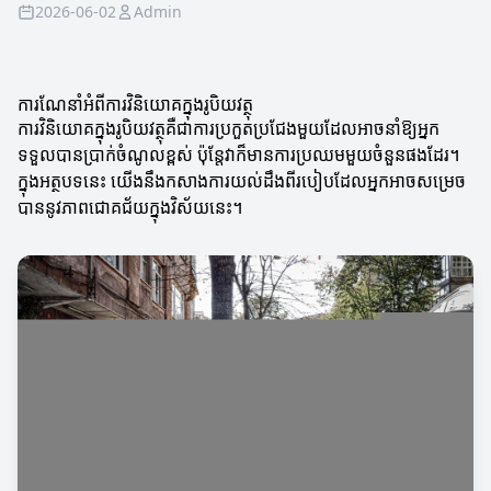
2026-06-02
Admin
ការណែនាំអំពីការវិនិយោគក្នុងរូបិយវត្ថុ
ការវិនិយោគក្នុងរូបិយវត្ថុគឺជាការប្រកួតប្រជែងមួយដែលអាចនាំឱ្យអ្នក
ទទួលបានប្រាក់ចំណូលខ្ពស់ ប៉ុន្តែវាក៏មានការប្រឈមមួយចំនួនផងដែរ។
ក្នុងអត្ថបទនេះ យើងនឹងកសាងការយល់ដឹងពីរបៀបដែលអ្នកអាចសម្រេច
បាននូវភាពជោគជ័យក្នុងវិស័យនេះ។