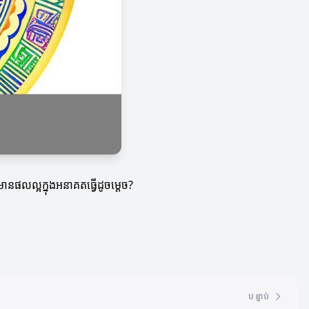
មានផលល្អក្នុងអនាគតធ្វើដូចម្តេច?
បន្ទាប់