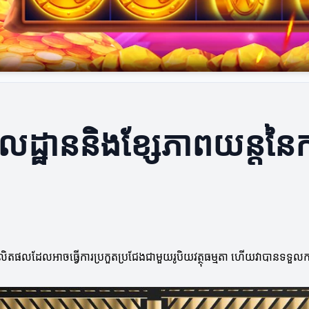
មូលដ្ឋាននិងខ្សែភាពយន្តនៃក
គឺជាផលិតផលដែលអាចធ្វើការប្រកួតប្រជែងជាមួយរូបិយវត្ថុធម្មតា ហើយវាបានទទួលកា