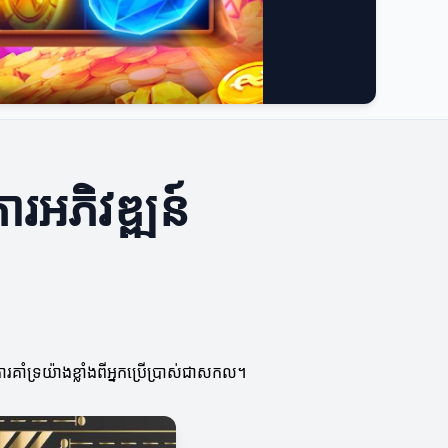
ារអភិវឌ្ឍន៍
រគាំទ្រយ៉ាងខ្លាំងពីអ្នកប្រើប្រាស់ជាសកល។